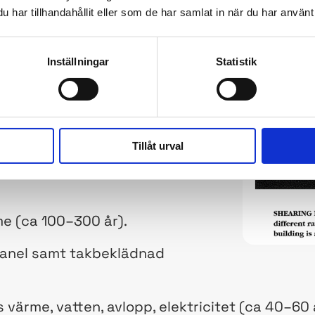
har tillhandahållit eller som de har samlat in när du har använt 
kiktad arkitektur: Byggnadsarkit
Inställningar
Statistik
om att den har flera skikt som
n skala efter
t:
Tillåt urval
naden är placerad (ca 100–
e (ca 100–300 år).
panel samt takbeklädnad
vs värme, vatten, avlopp, elektricitet (ca 40–60 