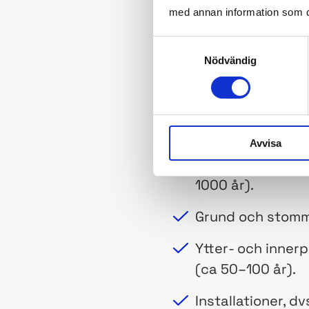
med annan information som du 
Exempel 1 på s
Samtyckesval
Nödvändig
En byggnad kan ses s
kan placeras längs e
förändringshastighe
Avvisa
Platsen där bygg
1000 år).
Grund och stomm
Ytter- och inner
(ca 50–100 år).
Installationer, d