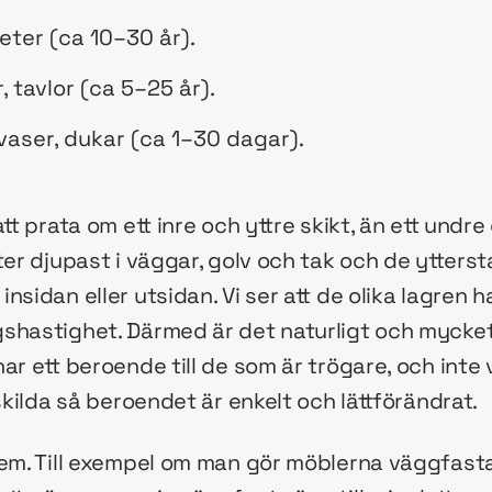
peter (ca 10–30 år).
, tavlor (ca 5–25 år).
vaser, dukar (ca 1–30 dagar).
tt prata om ett inre och yttre skikt, än ett undre
ter djupast i väggar, golv och tak och de ytterst
nsidan eller utsidan. Vi ser att de olika lagren h
shastighet. Därmed är det naturligt och mycket
ar ett beroende till de som är trögare, och inte 
tskilda så beroendet är enkelt och lättförändrat.
lem. Till exempel om man gör möblerna väggfast