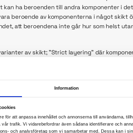
mt kan ha beroenden till andra komponenter i det
vara beroende av komponenterna i något skikt öve
ndet, att beroendena inte går hur som helst utan 
varianter av skikt; ”Strict layering” där kompon
ponenter i skiktet direkt under sig (vid sidan a
 ”relaxed layering” där komponenter även kan a
et skikt som är direkt under.
Information
t, ibland strikt, ibland mindre strikt, har tilläm
r tänkt ut eller konstruerat saker. Det är detta s
cookies
För att ge en känsla för vad en sådan skiktning 
e för att anpassa innehållet och annonserna till användarna, tillh
vår trafik. Vi vidarebefordrar även sådana identifierare och anna
gra exempel från helt andra områden än informati
nnons- och analysföretag som vi samarbetar med. Dessa kan i sin