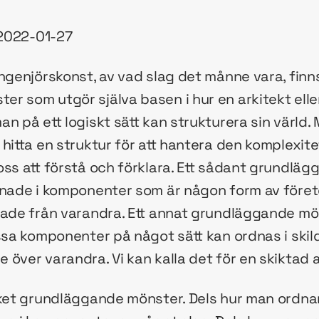
 2022-01-27
ngenjörskonst, av vad slag det månne vara, finn
r som utgör själva basen i hur en arkitekt eller
an på ett logiskt sätt kan strukturera sin värld
hitta en struktur för att hantera den komplexite
oss att förstå och förklara. Ett sådant grundlä
dnade i komponenter som är någon form av föret
sade från varandra. Ett annat grundläggande mön
ssa komponenter på något sätt kan ordnas i skilda 
över varandra. Vi kan kalla det för en skiktad a
cket grundläggande mönster. Dels hur man ordna