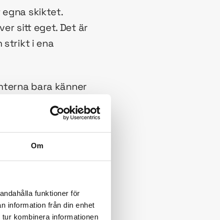
 egna skiktet.
r sitt eget. Det är
strikt i ena
enterna bara känner
v komponenter i det
nvända komponenter i
Om
pats så gott som
om gör det till något
innebär, generellt
andahålla funktioner för
n information från din enhet
onsarkitektur.
 tur kombinera informationen