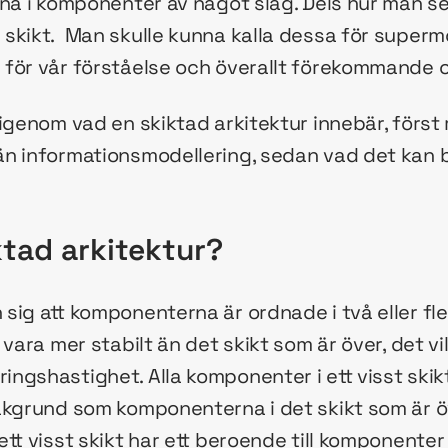
gna i komponenter av något slag. Dels hur man 
skikt. Man skulle kunna kalla dessa för super
 för vår förståelse och överallt förekommande
 igenom vad en skiktad arkitektur innebär, förs
n informationsmodellering, sedan vad det kan 
ktad arkitektur?
ig att komponenterna är ordnade i två eller flera
 vara mer stabilt än det skikt som är över, det vi
ngshastighet. Alla komponenter i ett visst skik
akgrund som komponenterna i det skikt som är ö
tt visst skikt har ett beroende till komponenter 