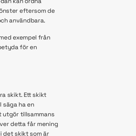
sedan kan ordna
mönster eftersom de
 och användbara.
t med exempel från
betyda för en
 skikt. Ett skikt
ll säga ha en
t utgör tillsammans
ver detta får mening
i det skikt som är