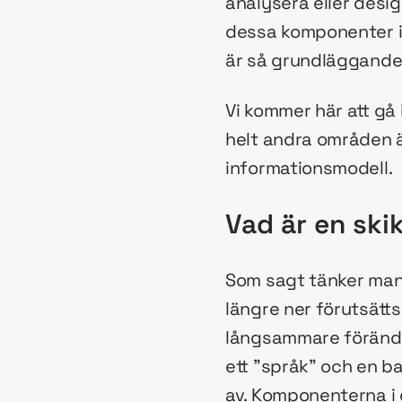
analysera eller desi
dessa komponenter i 
är så grundläggande
Vi kommer här att gå
helt andra områden ä
informationsmodell.
Vad är en ski
Som sagt tänker man s
längre ner förutsätts
långsammare förändri
ett ”språk” och en b
av. Komponenterna i e