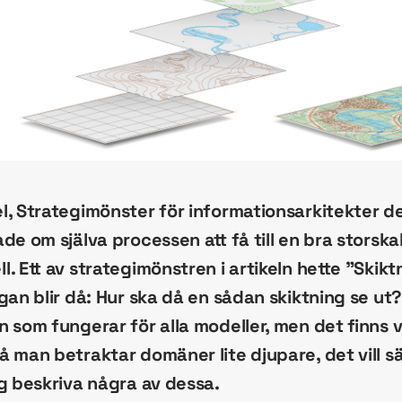
, Strategimönster för informationsarkitekter de
de om själva processen att få till en bra storskal
. Ett av strategimönstren i artikeln hette ”Skik
gan blir då: Hur ska då en sådan skiktning se ut? 
n som fungerar för alla modeller, men det finns
å man betraktar domäner lite djupare, det vill 
ig beskriva några av dessa.