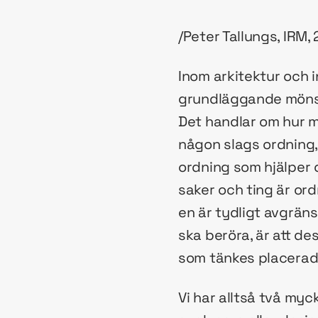
/Peter Tallungs, IRM,
Inom arkitektur och i
grundläggande mönste
Det handlar om hur m
någon slags ordning, 
ordning som hjälper 
saker och ting är or
en är tydligt avgrän
ska beröra, är att de
som tänkes placerade 
Vi har alltså två my