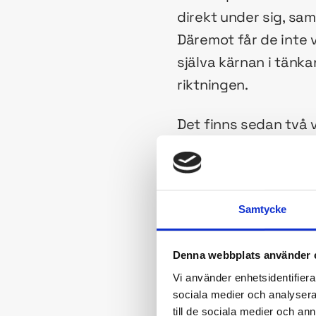
direkt under sig, sa
Däremot får de inte 
själva kärnan i tänka
riktningen.
Det finns sedan två 
till och använder kom
egna skiktet), samt
skikt längre ner än d
Samtycke
Skiktning på detta sät
överallt där människo
Denna webbplats använder 
av ett supermönster. 
Vi använder enhetsidentifierar
sociala medier och analysera 
sett, ger jag här nå
till de sociala medier och a