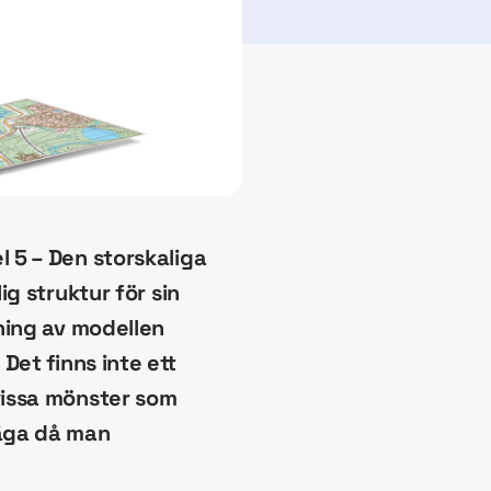
l 5 – Den storskaliga
ig struktur för sin
tning av modellen
Det finns inte ett
 vissa mönster som
säga då man