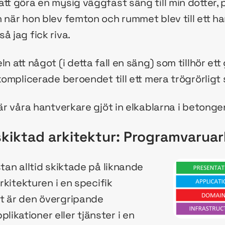
tt göra en mysig väggfast säng till min dotter, 
 när hon blev femton och rummet blev till ett ha
å jag fick riva.
ln att något (i detta fall en säng) som tillhör et
 komplicerade beroendet till ett mera trögrörligt
när våra hantverkare gjöt in elkablarna i betonge
kiktad arkitektur: Programvaruar
stan alltid skiktade på liknande
arkitekturen i en specifik
t är den övergripande
ikationer eller tjänster i en