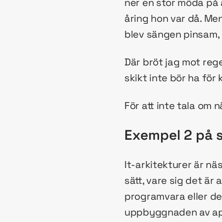
ner en stor möda på a
åring hon var då. Men
blev sängen pinsam, s
Där bröt jag mot rege
skikt inte bör ha för
För att inte tala om 
Exempel 2 på s
It-arkitekturer är nä
sätt, vare sig det är 
programvara eller de
uppbyggnaden av appl