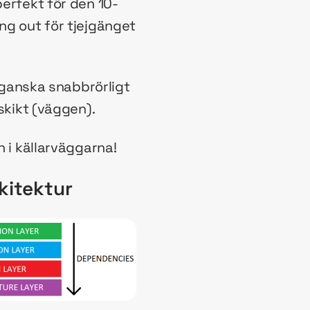
perfekt för den 10-
ng out för tjejgänget
t ganska snabbrörligt
 skikt (väggen).
n i källarväggarna!
kitektur