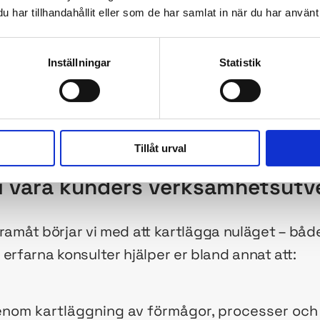
h små organisationer i deras utvecklingsresa.
har tillhandahållit eller som de har samlat in när du har använt 
 när människor förstår varför den behövs, vad d
Inställningar
Statistik
för arbetar vi nära både ledning, chefer och med
nnar i planer och modeller, utan blir en del av 
et blir en modern, hållbar och framtidssäker ver
erksamhetsutvecklare gör.
Tillåt urval
r i våra kunders verksamhetsutv
g framåt börjar vi med att kartlägga nuläget – bå
erfarna konsulter hjälper er bland annat att:
enom kartläggning av förmågor, processer och