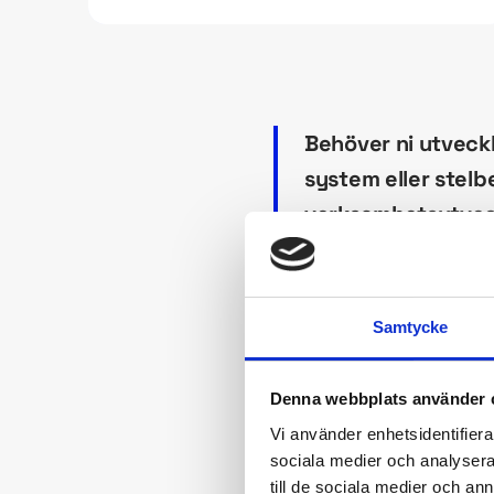
Behöver ni utveckl
system eller stelbe
verksamhetsutveckl
praktik, förena v
kontinuerlig förbät
Samtycke
Vår syn på v
Denna webbplats använder 
Vi använder enhetsidentifierar
IRM:s verksamhetsut
sociala medier och analysera 
Vi kombinerar verksa
till de sociala medier och a