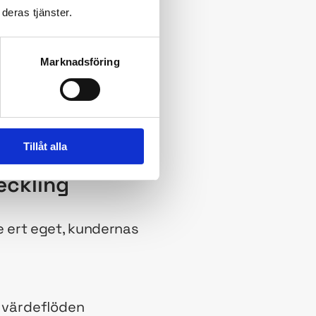
deras tjänster.
en innebär och hur de
Marknadsföring
arbetare – så att
verksamhetens
ksamhet.
Här kan du
Tillåt alla
eckling
de ert eget, kundernas
 värdeflöden