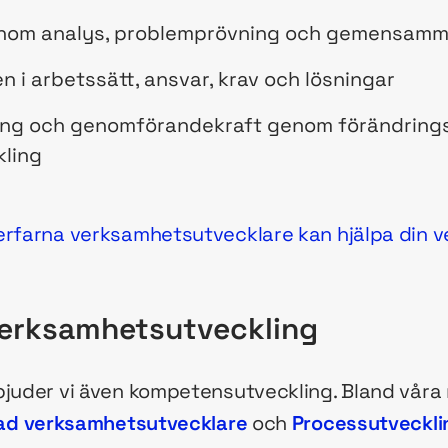
genom analys, problemprövning och gemensamm
n i arbetssätt, ansvar, krav och lösningar
g och genomförandekraft genom förändrings
ling
erfarna verksamhetsutvecklare kan hjälpa din v
verksamhetsutveckling
bjuder vi även kompetensutveckling. Bland våra
rad verksamhetsutvecklare
och
Processutveckli