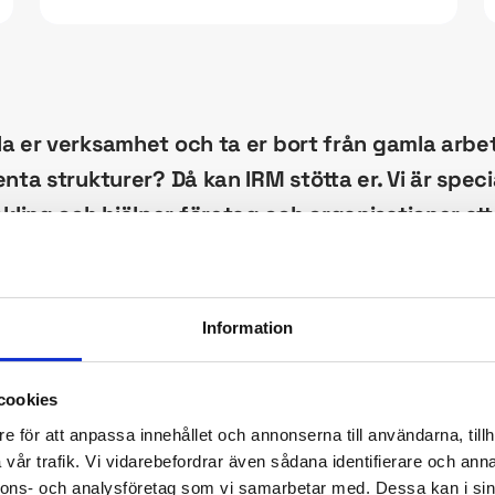
a er verksamhet och ta er bort från gamla arbet
nta strukturer? Då kan IRM stötta er. Vi är speci
ing och hjälper företag och organisationer att 
erksamhetens mål med konkreta aktiviteter och 
tring.
Information
erksamhetsutveckling
cookies
e för att anpassa innehållet och annonserna till användarna, tillh
veckling bygger på analys, mentorskap och sk
vår trafik. Vi vidarebefordrar även sådana identifierare och anna
mhetsarkitektur, processutveckling och förändri
nnons- och analysföretag som vi samarbetar med. Dessa kan i sin