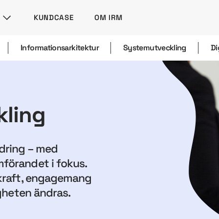
KUNDCASE
OM IRM
Informationsarkitektur
Systemutveckling
Di
ling
dring – med
örandet i fokus.
kraft, engagemang
gheten ändras.