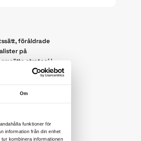
ssätt, föråldrade
alister på
omsätta strategi i
skapa processer för
Om
andahålla funktioner för
räddarsydda metoder.
n information från din enhet
ngsledning för att
 tur kombinera informationen