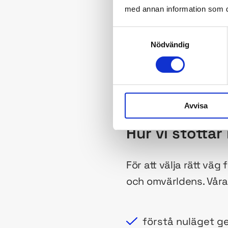
stödja både stora oc
med annan information som du 
Samtyckesval
Förändring får fäste
Nödvändig
själva kan bidra. Där
utvecklingen inte sta
arbetssätt. Resultat
läsa mer om vad en v
Avvisa
Hur vi stötta
För att välja rätt vä
och omvärldens. Våra 
förstå nuläget g