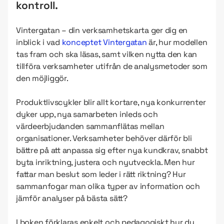
kontroll.
Vintergatan – din verksamhetskarta ger dig en
inblick i vad
konceptet Vintergatan
är, hur modellen
tas fram och ska läsas, samt vilken nytta den kan
tillföra verksamheter utifrån de analysmetoder som
den möjliggör.
Produktlivscykler blir allt kortare, nya konkurrenter
dyker upp, nya samarbeten inleds och
värdeerbjudanden sammanflätas mellan
organisationer. Verksamheter behöver därför bli
bättre på att anpassa sig efter nya kundkrav, snabbt
byta inriktning, justera och nyutveckla. Men hur
fattar man beslut som leder i rätt riktning? Hur
sammanfogar man olika typer av information och
jämför analyser på bästa sätt?
I boken förklaras enkelt och pedagogiskt hur du