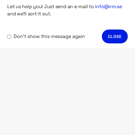
Let us help you! Just send an e-mail to
info@irm.se
Digital experience
and we'll sort it out.
Authway
Kurser och event
Don't show this message again
CLOSE
SIDOR
Kundcase
Nyheter
Artiklar
Metodbeskrivningar
Om IRM