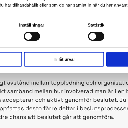
har tillhandahållit eller som de har samlat in när du har använt 
odellen av en organisation inte avbildar är till 
ad organisationen gör och hur organisationen gör
 av andra formella och informella strukturer, ko
Inställningar
Statistik
slutsvägar avbildas.
 och styra enligt denna formella maktstruktur s
Tillåt urval
igt avstånd mellan toppledning och organisatio
arkt samband mellan hur involverad man är i en
n accepterar och aktivt genomför beslutet. Ju 
ppfattas desto färre deltar i beslutsprocesse
dre chans att beslutet går att genomföra.