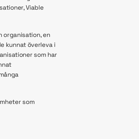
sationer, Viable
n organisation, en
le kunnat överleva i
ganisationer som har
nnat
t många
samheter som