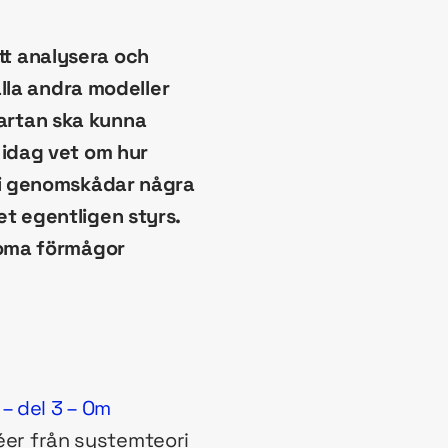
t analysera och
alla andra modeller
artan ska kunna
 idag vet om hur
 vi genomskådar några
t egentligen styrs.
noma förmågor
– del 3 – Om
déer från systemteori