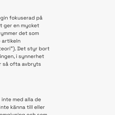
egin fokuserad på
et ger en mycket
n rymmer det som
 artikeln
ori”). Det styr bort
ningen, i synnerhet
er så ofta avbryts
inte med alla de
te känna till eller
s omgivning och som