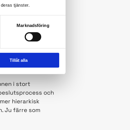
deras tjänster.
exempel: vad
 det den gör. Inte
mmunikations-,
Marknadsföring
å ger det flera
Tillåt alla
nen i stort
 beslutsprocess och
mer hierarkisk
n. Ju färre som