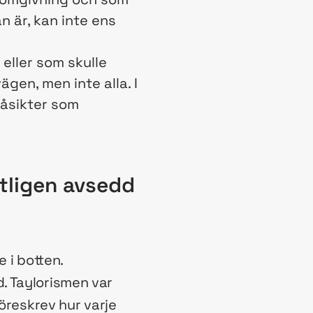
n är, kan inte ens
eller som skulle
en, men inte alla. I
 åsikter som
ntligen avsedd
 i botten.
. Taylorismen var
föreskrev hur varje