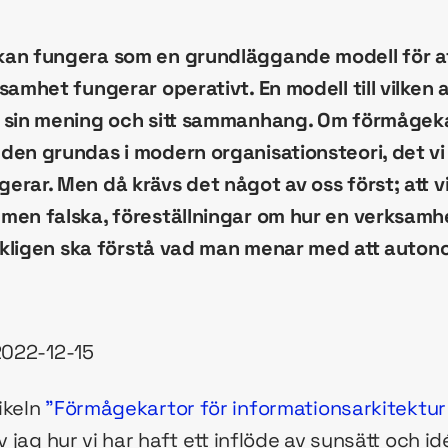
kan fungera som en grundläggande modell för at
samhet fungerar operativt. En modell till vilken 
å sin mening och sitt sammanhang. Om förmågek
den grundas i modern organisationsteori, det vi
erar. Men då krävs det något av oss först; att
men falska, föreställningar om hur en verksamhe
verkligen ska förstå vad man menar med att auto
2022-12-15
ikeln
”Förmågekartor för informationsarkitektur 
 jag hur vi har haft ett inflöde av synsätt och i