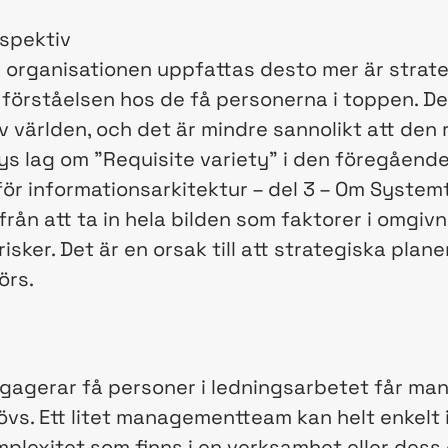
rspektiv
k organisationen uppfattas desto mer är strat
h förståelsen hos de få personerna i toppen. D
v världen, och det är mindre sannolikt att de
s lag om ”Requisite variety” i den föregående
ör informationsarkitektur – del 3 – Om Systemte
från att ta in hela bilden som faktorer i omgiv
risker. Det är en orsak till att strategiska plan
örs.
agerar få personer i ledningsarbetet får man 
s. Ett litet managementteam kan helt enkelt in
omplexitet som finns i en verksamhet eller des