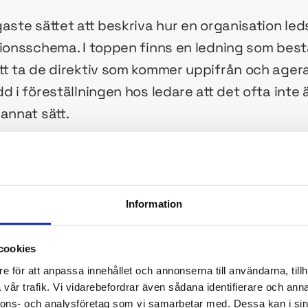
aste sättet att beskriva hur en organisation leds
tionsschema. I toppen finns en ledning som best
tt ta de direktiv som kommer uppifrån och agera
d i föreställningen hos ledare att det ofta inte ä
annat sätt.
 avbildar den formella maktstrukturen. Man kal
”. Den sägs ha tillkommit hos de stora järnvägs
st att utdela ansvar när något hände. Organisati
Information
man tror att den avbildar hur organisationens ve
r det fel.
cookies
e för att anpassa innehållet och annonserna till användarna, tillh
en hierarkiska modellen av en
vår trafik. Vi vidarebefordrar även sådana identifierare och anna
nnons- och analysföretag som vi samarbetar med. Dessa kan i sin