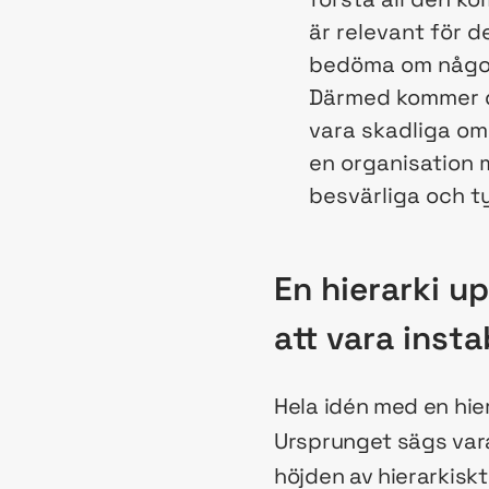
är relevant för d
bedöma om någon 
Därmed kommer de
vara skadliga om
en organisation 
besvärliga och t
En hierarki u
att vara insta
Hela idén med en hier
Ursprunget sägs vara
höjden av hierarkiskt