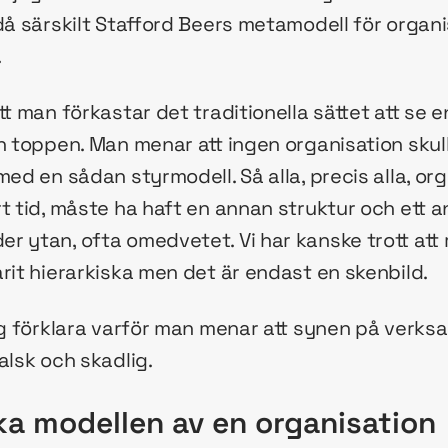
då särskilt Stafford Beers metamodell för organi
.
tt man förkastar det traditionella sättet att se e
n toppen. Man menar att ingen organisation skul
med en sådan styrmodell. Så alla, precis alla, or
t tid, måste ha haft en annan struktur och ett a
r ytan, ofta omedvetet. Vi har kanske trott at
rit hierarkiska men det är endast en skenbild.
jag förklara varför man menar att synen på verk
alsk och skadlig.
ka modellen av en organisation