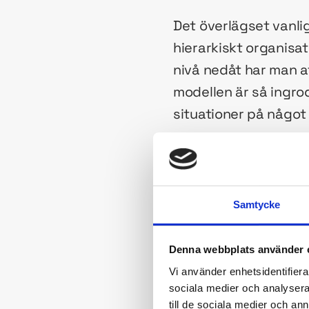
Det överlägset vanlig
hierarkiskt organisa
nivå nedåt har man a
modellen är så ingrod
situationer på något 
Organisationsschemat
”the blame structure
talet. Syftet var ju
Samtycke
inte falskt, men om 
styrs och fungerar bli
Denna webbplats använder 
Vi använder enhetsidentifierar
Problem med d
sociala medier och analysera 
till de sociala medier och a