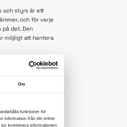
 och styrs är ett
ämmer, och för varje
 på det. Den
r möjligt att hantera
lar den ibland för
bolagen på 1800-
onsschemat är således
Om
rksamhet verkligen
andahålla funktioner för
 organisation
n information från din enhet
 tur kombinera informationen