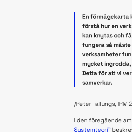
En förmågekarta 
förstå hur en verk
kan knytas och f
fungera så måste 
verksamheter fung
mycket ingrodda, 
Detta för att vi 
samverkar.
/Peter Tallungs, IRM 
I den föregående art
Systemteori”
beskrev