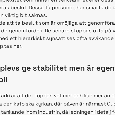
eras beslut. Dessa få personer, hur smarta de ä
viktig bit saknas.
 att ta beslut som är omöjliga att genomföra 
 de genomfördes. De senare stoppas ofta på väg
med ett hierarkiskt synsätt ses ofta avvikande
ystas ner.
pplevs ge stabilitet men är ege
bil
arki är att de i toppen vet mer och kan mer än de
 den katolska kyrkan, där påven är närmast Gud
 tänkande inom industrin, då ledningen i detalj 