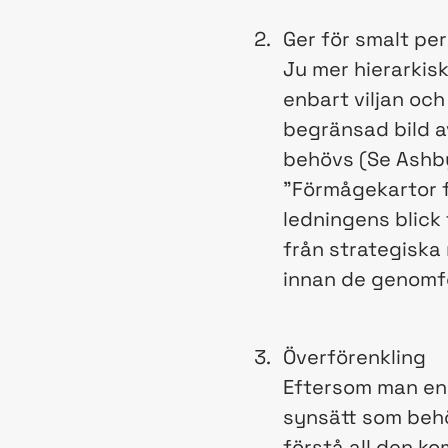
Ger för smalt pe
Ju mer hierarkis
enbart viljan oc
begränsad bild a
behövs (Se Ashby
”Förmågekartor f
ledningens blick 
från strategiska 
innan de genomf
Överförenkling
Eftersom man eng
synsätt som behöv
förstå all den k