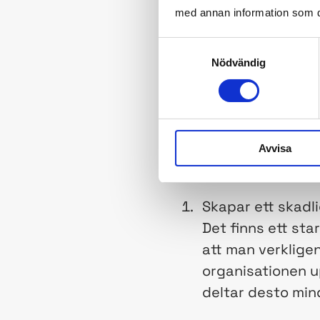
med annan information som du 
Vad den hierarkiska m
organisationen är, v
Samtyckesval
heller hela nätverket
Nödvändig
informations- och be
Om man försöker leda
problem:
Avvisa
Skapar ett skadl
Det finns ett st
att man verklige
organisationen u
deltar desto min