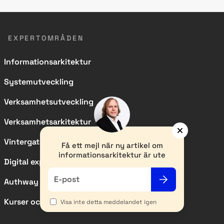
EXPERTOMRÅDEN
Informationsarkitektur
Systemutveckling
Verksamhetsutveckling
Verksamhetsarkitektur
Vintergatan
Få ett mejl när ny artikel om
informationsarkitektur är ute
Digital experience
E-post
Authway
Kurser och event
Visa inte detta meddelandet igen