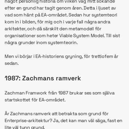
något personlig historia om vilken väg mitt sökande
efter en grund har tagit genom åren. Detta i ljuset av
vad som hänt på EA-området. Sedan hur systemteori
kom in i bilden, för mig och i varje fall några andra
arkitekter, och då särskilt den metamodell för
organisationer som heter Viable System Model. Till sist
några grunder inom systemteorin.
Men vi börjar i EA-historiens gryning, för trettiofem år
sedan.
1987: Zachmans ramverk
Zachman Framwork från 1987 brukar ses som själva
startskottet för EA-området.
Är Zachmans ramverk att betrakta som grund för
Enterprise-arkitektur? Ja, det kan man väl säga, fast en
lite väl tunn grund.