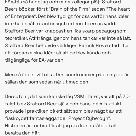
Förstås så hade jag och mina kollegor plöjt Stafford
Beers böcker, först ”Brain of the Firm” sedan ”The heart
of Enterprise”. Det blev tydligt för oss varför hans idéer
inte hade nått utanför systemteoretikernas värld.
Stafford Beer var knappast en lika skarp pedagog som
teoretiker. Att tränga igenom hans tankar var inte så lätt.
Stafford Beer behövde verkligen Patrick Hoverstadt för
att förpacka sina idéer så att de blev kända och
tillgängliga för EA-världen.
Men så är det väl ofta. Den som kommer på en ny idé är
sällan den som sedan når ut med den.
Dessutom, det som kanske låg VSM i fatet, var att på 70-
talet blev Stafford Beer själv och hans idéer faktiskt
provade i praktiken på ett sätt som blev något av ett
fiasko, det fantasieggande ”Project Cybercyn”.
Historien är för bra för att jag ska kunna låta bli att
berätta den här.