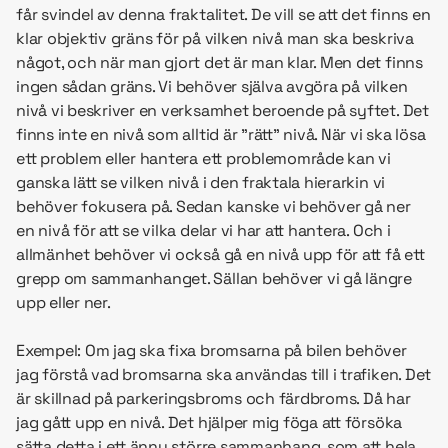
får svindel av denna fraktalitet. De vill se att det finns en
klar objektiv gräns för på vilken nivå man ska beskriva
något, och när man gjort det är man klar. Men det finns
ingen sådan gräns. Vi behöver själva avgöra på vilken
nivå vi beskriver en verksamhet beroende på syftet. Det
finns inte en nivå som alltid är ”rätt” nivå. När vi ska lösa
ett problem eller hantera ett problemområde kan vi
ganska lätt se vilken nivå i den fraktala hierarkin vi
behöver fokusera på. Sedan kanske vi behöver gå ner
en nivå för att se vilka delar vi har att hantera. Och i
allmänhet behöver vi också gå en nivå upp för att få ett
grepp om sammanhanget. Sällan behöver vi gå längre
upp eller ner.
Exempel: Om jag ska fixa bromsarna på bilen behöver
jag förstå vad bromsarna ska användas till i trafiken. Det
är skillnad på parkeringsbroms och färdbroms. Då har
jag gått upp en nivå. Det hjälper mig föga att försöka
sätta detta i ett ännu större sammanhang, som att hela