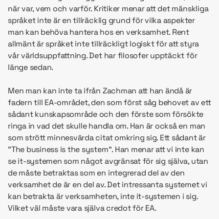
när var, vem och varför. Kritiker menar att det mänskliga
språket inte är en tillräcklig grund för vilka aspekter
man kan behöva hantera hos en verksamhet. Rent
allmänt är språket inte tillräckligt logiskt för att styra
vår världsuppfattning. Det har filosofer upptäckt för
länge sedan.
Men man kan inte ta ifrån Zachman att han ändå är
fadern till EA-området, den som först såg behovet av ett
sådant kunskapsområde och den förste som försökte
ringa in vad det skulle handla om. Han är också en man
som strött minnesvärda citat omkring sig. Ett sådant är
”The business is the system”. Han menar att vi inte kan
se it-systemen som något avgränsat för sig själva, utan
de måste betraktas som en integrerad del av den
verksamhet de är en del av. Det intressanta systemet vi
kan betrakta är verksamheten, inte it-systemen i sig.
Vilket väl måste vara själva credot för EA.