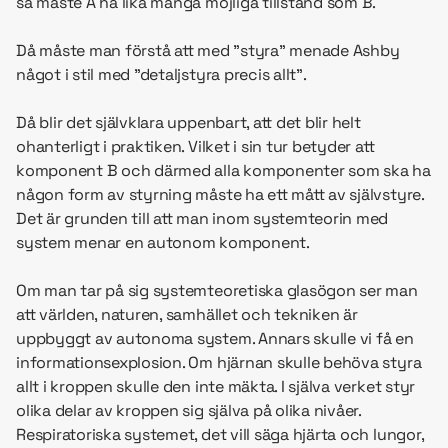
så måste A ha lika många möjliga tillstånd som B.
Då måste man förstå att med ”styra” menade Ashby
något i stil med ”detaljstyra precis allt”.
Då blir det självklara uppenbart, att det blir helt
ohanterligt i praktiken. Vilket i sin tur betyder att
komponent B och därmed alla komponenter som ska ha
någon form av styrning måste ha ett mått av självstyre.
Det är grunden till att man inom systemteorin med
system menar en autonom komponent.
Om man tar på sig systemteoretiska glasögon ser man
att världen, naturen, samhället och tekniken är
uppbyggt av autonoma system. Annars skulle vi få en
informationsexplosion. Om hjärnan skulle behöva styra
allt i kroppen skulle den inte mäkta. I själva verket styr
olika delar av kroppen sig själva på olika nivåer.
Respiratoriska systemet, det vill säga hjärta och lungor,