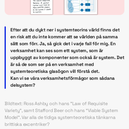
Efter att du dykt ner i systemteorins värld finns det
en risk att du inte kommer att se världen på samma
sätt som förr. Ja, så gick det i varje fall för mig. En
verksamhet kan ses som ett system, som är
uppbyggt av komponenter som också är system. Det
är så de som ser på en verksamhet med
systemteoretiska glasögon vill förstå det.
Kan vi se våra verksamhetsförmågor som sådana
delsystem?
Bildtext: Ross Ashby och hans ”Law of Requisite
Variety”, samt Stafford Beer och hans “Viable System
Model”.
Var alla de tidiga systemteoretiska tänkarna
brittiska excentriker?