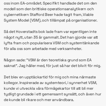
oss inom EA-området. Specifikt handlade det om den
modell som den brittiske operationsanalytikern och
cybernetikern Stafford Beer hade tagit fram, Viable
System Model (VSM), och tillämpat på organisationer.
Så det Hoverstadts bok lade fram var egentligen inte
något nytt, utan 35 år gammalt. Det han gjorde var att
lyfta fram och popularisera VSM och systemtänkande
för alla oss som arbetade med verksamheter.
Någon sade: ”VSM är den teoretiska grund som EA
saknat”. Jag håller med, för just så har det blivit för mig.
Det blev en upptäckartid för mig och mina närmaste
kollegor. Inspirerade av systemteori, i synnerhet VSM,
kunde vi utveckla våra förmågekartor till att bli mer
tydligt grundade i ett gemensamt synsätt, och även hur
de kunde bli rikare och mer användbara.