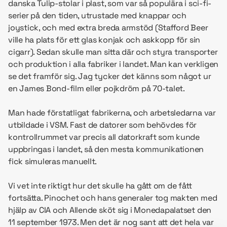
danska Tulip-stolar i plast, som var så populära i sci-fi-
serier på den tiden, utrustade med knappar och
joystick, och med extra breda armstöd (Stafford Beer
ville ha plats för ett glas konjak och askkopp för sin
cigarr). Sedan skulle man sitta där och styra transporter
och produktion i alla fabriker i landet. Man kan verkligen
se det framför sig. Jag tycker det känns som något ur
en James Bond-film eller pojkdröm på 70-talet.
Man hade förstatligat fabrikerna, och arbetsledarna var
utbildade i VSM. Fast de datorer som behövdes för
kontrollrummet var precis all datorkraft som kunde
uppbringas i landet, så den mesta kommunikationen
fick simuleras manuellt.
Vi vet inte riktigt hur det skulle ha gått om de fått
fortsätta. Pinochet och hans generaler tog makten med
hjälp av CIA och Allende sköt sig i Monedapalatset den
11 september 1973. Men det är nog sant att det hela var