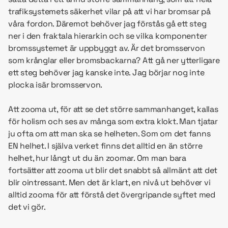
trafiksystemets säkerhet vilar på att vi har bromsar på
våra fordon. Däremot behöver jag förstås gå ett steg
ner i den fraktala hierarkin och se vilka komponenter
bromssystemet är uppbyggt av. Är det bromsservon
som krånglar eller bromsbackarna? Att gå ner ytterligare
ett steg behöver jag kanske inte. Jag börjar nog inte
plocka isär bromsservon.
Att zooma ut, för att se det större sammanhanget, kallas
för holism och ses av många som extra klokt. Man tjatar
ju ofta om att man ska se helheten. Som om det fanns
EN helhet. I själva verket finns det alltid en än större
helhet, hur långt ut du än zoomar. Om man bara
fortsätter att zooma ut blir det snabbt så allmänt att det
blir ointressant. Men det är klart, en nivå ut behöver vi
alltid zooma för att förstå det övergripande syftet med
det vi gör.