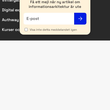
Vintergatan
Få ett mejl när ny artikel om
informationsarkitektur är ute
Digital experience
E-post
Authway
Kurser och event
Visa inte detta meddelandet igen
SIDOR
Kundcase
Nyheter
Artiklar
Metodbeskrivningar
Om IRM