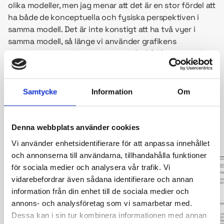
olika modeller, men jag menar att det är en stor fördel att
ha både de konceptuella och fysiska perspektiven i
samma modell. Det är inte konstigt att ha två vyer i
samma modell, så länge vi använder grafikens
möjligheter att tydligt skilja dessa åt. Då får vi en tydlig
och direkt koppling. Vi behöver inte länka ihop två olika
modeller, en som visa hur vi vill se på saker och ting och
en annan hur den data som representerar sakerna
Samtycke
Information
Om
faktiskt ligger lagrade.
En modell är till för att vi ska få en gemensam bild. Det är
Denna webbplats använder cookies
svårt om verksamheten har en bild och it en annan.
Vi använder enhetsidentifierare för att anpassa innehållet
och annonserna till användarna, tillhandahålla funktioner
för sociala medier och analysera vår trafik. Vi
vidarebefordrar även sådana identifierare och annan
information från din enhet till de sociala medier och
annons- och analysföretag som vi samarbetar med.
Dessa kan i sin tur kombinera informationen med annan