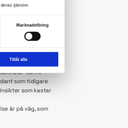
deras tjänster.
Marknadsföring
Tillåt alla
är vi lite mer
samhets- och it-
ådant som tidigare
 insikter som kastar
lse är på väg, som