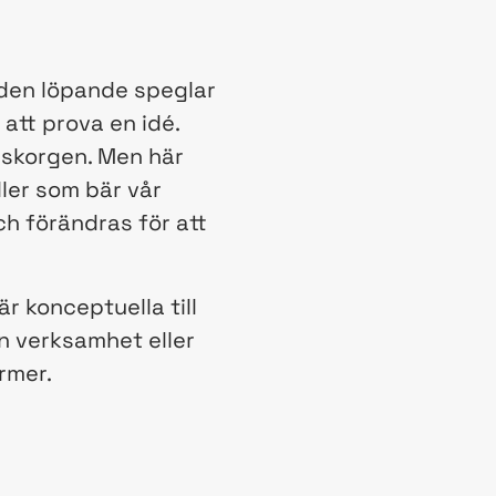
r den löpande speglar
 att prova en idé.
erskorgen. Men här
ller som bär vår
h förändras för att
r konceptuella till
en verksamhet eller
rmer.