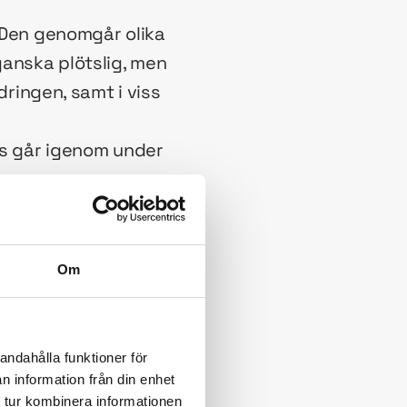
. Den genomgår olika
ganska plötslig, men
dringen, samt i viss
vis går igenom under
Om
 efter ämnesområde
andahålla funktioner för
ccesivt. Stora
n information från din enhet
it sig.
 tur kombinera informationen