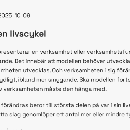
, 2025-10-09
en livscykel
presenterar en verksamhet eller verksamhetsfu
ande. Det innebär att modellen behöver utvecklas
amheten utvecklas. Och verksamheten i sig förän
tydligt, ibland mer smygande. Ska modellen fort
 av verksamheten måste den hänga med.
örändras beror till största delen på var i sin li
etta slag genomlöper ett antal mer eller mindre ty