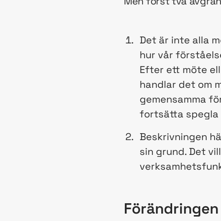
Men först två avgrän
Det är inte alla 
hur vår förståels
Efter ett möte el
handlar det om m
gemensamma först
fortsätta spegl
Beskrivningen här
sin grund. Det vi
verksamhetsfunkt
Förändringen 