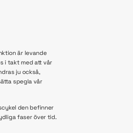
nktion är levande
 i takt med att vår
dras ju också,
sätta spegla vår
vscykel den befinner
dliga faser över tid.