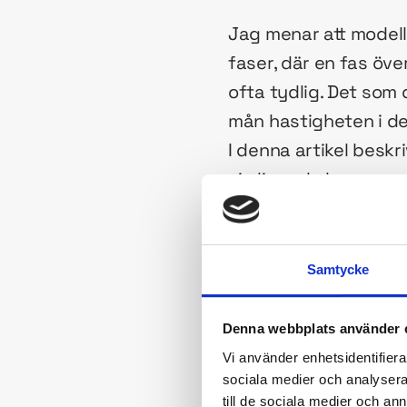
Jag menar att modell
faser, där en fas öve
ofta tydlig. Det som d
mån hastigheten i de
I denna artikel beskr
sin livscykel.
Sex faser
Samtycke
Fas 1: Initiering
Denna webbplats använder 
När en modell föds,
Vi använder enhetsidentifierar
tar form, namnsättnin
sociala medier och analysera 
ommöbleringar sker l
till de sociala medier och a