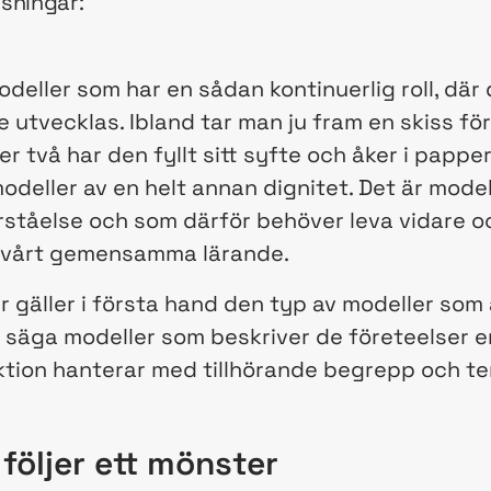
sningar:
modeller som har en sådan kontinuerlig roll, dä
e utvecklas. Ibland tar man ju fram en skiss för
ler två har den fyllt sitt syfte och åker i papp
odeller av en helt annan dignitet. Det är mode
åelse och som därför behöver leva vidare oc
a vårt gemensamma lärande.
 gäller i första hand den typ av modeller som ä
ll säga modeller som beskriver de företeelser 
ion hanterar med tillhörande begrepp och te
följer ett mönster