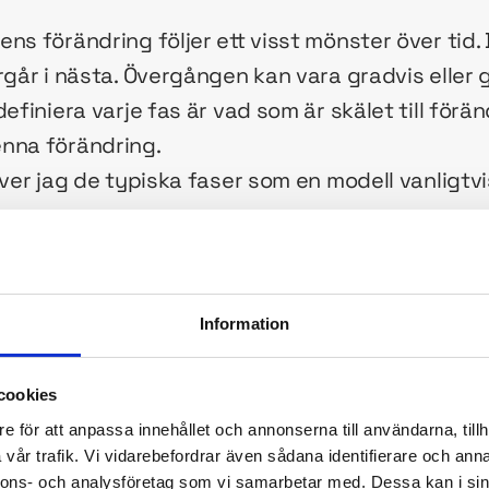
ens förändring följer ett visst mönster över tid
rgår i nästa. Övergången kan vara gradvis eller 
efiniera varje fas är vad som är skälet till förän
nna förändring.
iver jag de typiska faser som en modell vanligt
Information
cookies
 växer och förändras den snabbt. Ämnesområde
e för att anpassa innehållet och annonserna till användarna, tillh
g och definitioner tillkommer och förbättras su
vår trafik. Vi vidarebefordrar även sådana identifierare och anna
öpande, och någon stabilitet ha ännu inte infunn
nnons- och analysföretag som vi samarbetar med. Dessa kan i sin