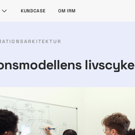
KUNDCASE
OM IRM
MATIONSARKITEKTUR
onsmodellens livscyke