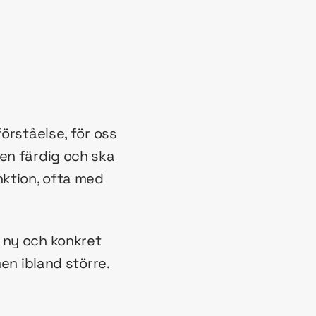
örståelse, för oss
len färdig och ska
nktion, ofta med
 ny och konkret
men ibland större.