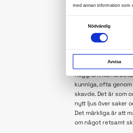
med annan information som du 
Typisk input: Worksho
Samtyckesval
Nödvändig
Förändringshastigh
Fas 2: Stabilise
Avvisa
Så småningom, när de s
noggrant kan arbeta 
kunniga, ofta genom 
skavde. Det är som om
nytt ljus över saker o
Det märkliga är att 
om något retsamt skav