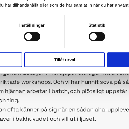
har tillhandahållit eller som de har samlat in när du har använt 
ps, intervjuer, beskrivningar, befintliga data
Inställningar
Statistik
et: Mycket snabb
ring
Tillåt urval
tora dragen börjat sätta sig, går vi in i en fas d
igenom detaljer Vi fördjupar dialogen med verk
riktade workshops. Och vi har hunnit sova på s
 hjärnan arbetar i batch, och plötsligt uppstår
ch ting.
man ofta känner på sig när en sådan aha-uppleve
er i bakhuvudet och vill ut i ljuset.