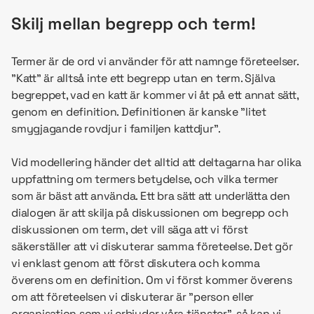
Skilj mellan begrepp och term!
Termer är de ord vi använder för att namnge företeelser.
”Katt” är alltså inte ett begrepp utan en term. Själva
begreppet, vad en katt är kommer vi åt på ett annat sätt,
genom en definition. Definitionen är kanske ”litet
smygjagande rovdjur i familjen kattdjur”.
Vid modellering händer det alltid att deltagarna har olika
uppfattning om termers betydelse, och vilka termer
som är bäst att använda. Ett bra sätt att underlätta den
dialogen är att skilja på diskussionen om begrepp och
diskussionen om term, det vill säga att vi först
säkerställer att vi diskuterar samma företeelse. Det gör
vi enklast genom att först diskutera och komma
överens om en definition. Om vi först kommer överens
om att företeelsen vi diskuterar är ”person eller
organisation som vi erbjuder våra tjänster”, så kan vi