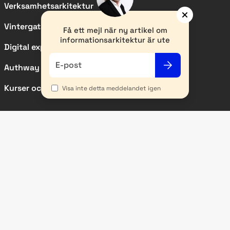
Verksamhetsarkitektur
Vintergatan
Få ett mejl när ny artikel om
informationsarkitektur är ute
Digital experience
E-post
Authway
Kurser och event
Visa inte detta meddelandet igen
SIDOR
Kundcase
Nyheter
Artiklar
Metodbeskrivningar