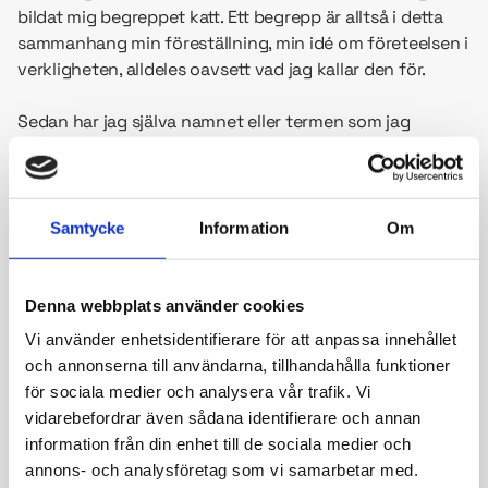
bildat mig begreppet katt. Ett begrepp är alltså i detta
sammanhang min föreställning, min idé om företeelsen i
verkligheten, alldeles oavsett vad jag kallar den för.
Sedan har jag själva namnet eller termen som jag
använder för att referera till företeelsen och
kommunicera med (som man inom semiotiken ofta
kallar tecken eller symbol): ”katt”.
Samtycke
Information
Om
Dessa tre saker kan röra sig tämligen fritt i förhållande
till varandra. Företeelsen i verkligheten finns där vare
sig vi kan tänka på den eller har namn för den. Vi kan ha
Denna webbplats använder cookies
olika föreställningar om företeelsen. Man kan tänka sig
Vi använder enhetsidentifierare för att anpassa innehållet
att vi blandar ihop olika företeelser och därmed inte
och annonserna till användarna, tillhandahålla funktioner
skiljer på dem i huvudet.
för sociala medier och analysera vår trafik. Vi
vidarebefordrar även sådana identifierare och annan
Framförallt är det viktigt att skilja på termer och
information från din enhet till de sociala medier och
begrepp. Vi kan ha olika termer för samma begrepp. Det
annons- och analysföretag som vi samarbetar med.
kallar vi för synonymer. Till exempel ”katt”, ”cat”,