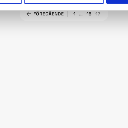
FÖREGÅENDE
1
…
16
17