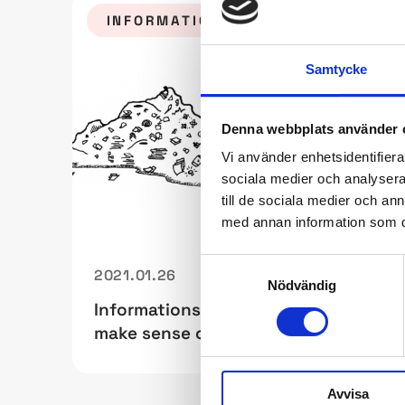
INFORMATIONSARKITEKTUR
Samtycke
Denna webbplats använder 
Vi använder enhetsidentifierar
sociala medier och analysera 
till de sociala medier och a
med annan information som du 
Samtyckesval
2021.01.26
Nödvändig
Informationsarkitektur – ”To
make sense of any mess”
Sidnumrering
Avvisa