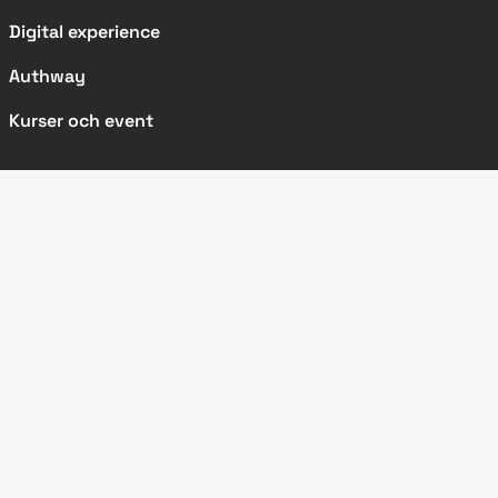
Digital experience
Authway
Kurser och event
SIDOR
Kundcase
Nyheter
Artiklar
Metodbeskrivningar
Om IRM
Bli en av oss