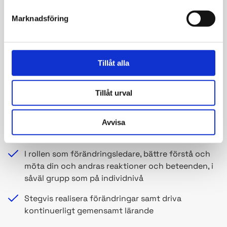
Marknadsföring
Driva en verksamhetsutveckling där du
kontinuerligt förändrar och förbättrar din
verksamhet med fokus på kundernas förändrade
behov
Tillåt alla
Relatera din verksamhetsutveckling till
verksamhets- och affärsstrategier
Tillåt urval
Använda relevanta modeller som beskriver
verksamhetens olika delar i en helhet och
Avvisa
beroenden mellan dem
I rollen som förändringsledare, bättre förstå och
möta din och andras reaktioner och beteenden, i
såväl grupp som på individnivå
Stegvis realisera förändringar samt driva
kontinuerligt gemensamt lärande