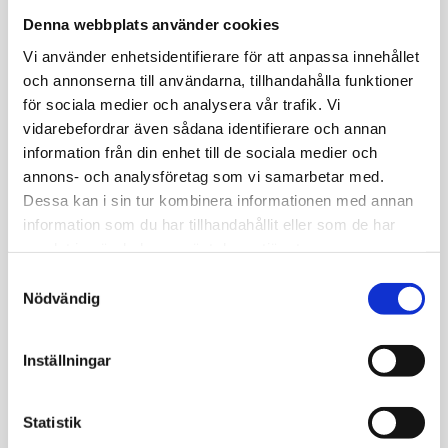
Denna webbplats använder cookies
Längd
Vi använder enhetsidentifierare för att anpassa innehållet
12 kursdagar fördelade över ca 4 månader.
och annonserna till användarna, tillhandahålla funktioner
för sociala medier och analysera vår trafik. Vi
Målgrupp
vidarebefordrar även sådana identifierare och annan
information från din enhet till de sociala medier och
Utbildningen riktar sig till dig som är engagerad i
annons- och analysföretag som vi samarbetar med.
exempelvis: verksamhetsförändring, projektledning,
Dessa kan i sin tur kombinera informationen med annan
processutveckling, kvalitetsarbete, systemförvaltning,
information som du har tillhandahållit eller som de har
verksamhetsanalys och verksamhets- controlling.
samlat in när du har använt deras tjänster.
Samtyckesval
Utbildningsformat
Nödvändig
Föreläsningar, praktiska övningar, grupparbeten,
Inställningar
hemuppgifter och uppsatsskrivning.
Du lär dig
Statistik