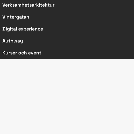
Verksamhetsarkitektur
Vintergatan
Digital experience
Authway
Kurser och event
SIDOR
Kundcase
Nyheter
Artiklar
Metodbeskrivningar