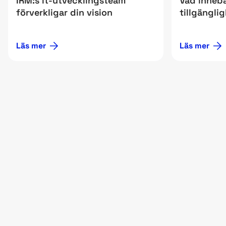
IRM:s it-utvecklingsteam
Vad inneb
förverkligar din vision
tillgängli
Läs mer
Läs mer