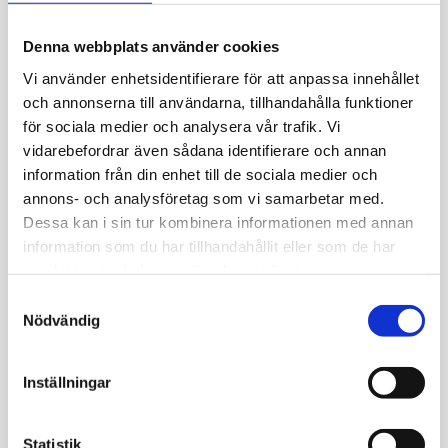
Denna webbplats använder cookies
Ta ett steg närmare er lösning -
Vi använder enhetsidentifierare för att anpassa innehållet
Kontakta oss!
och annonserna till användarna, tillhandahålla funktioner
för sociala medier och analysera vår trafik. Vi
Fyll i dina uppgifter så hörs vi inom kort.
vidarebefordrar även sådana identifierare och annan
information från din enhet till de sociala medier och
annons- och analysföretag som vi samarbetar med.
Ditt namn
Dessa kan i sin tur kombinera informationen med annan
information som du har tillhandahållit eller som de har
Din e-post
samlat in när du har använt deras tjänster.
Samtyckesval
Nödvändig
Ditt telefonnummer
Jag godkänner att mina personuppgifter
Inställningar
behandlas enligt
IRM:s integritetspolicy
Statistik