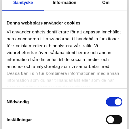
Samtycke
Information
Om
Denna webbplats använder cookies
Vi använder enhetsidentifierare för att anpassa innehållet
mönstret (mönster 4) handlar om organisationsenheter
och annonserna till användarna, tillhandahålla funktioner
där en organisationsenhet kan ha en relation till en
för sociala medier och analysera vår trafik. Vi
annan organisationsenhet, enligt en viss regel för en
vidarebefordrar även sådana identifierare och annan
viss tidsperiod.
information från din enhet till de sociala medier och
annons- och analysföretag som vi samarbetar med.
Alltid när något gäller för organisationer eller
Dessa kan i sin tur kombinera informationen med annan
organisationsenheter kan man fråga sig om detsamma
information som du har tillhandahållit eller som de har
inte kan gälla för andra typer av intressenter, som till
samlat in när du har använt deras tjänster.
exempel personer. I just detta fall kan man ställ sig
Samtyckesval
frågan: ”Kan en person ha en relation till en
Nödvändig
organisationsenhet eller till en annan person, enligt viss
regel, för en viss tidsperiod?”. Eller motsvarande fråga
för organisationer som helhet.
Inställningar