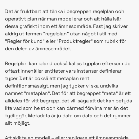
Det är fruktbart att tänka i begreppen regelplan och
operativt plan när man modellerar och att hålla isär
dessa grafiskt inom ett ämnesområde. Fast jag skriver
aldrig ut termen ”regelplan” utan något i stil med
”Regler för kund” eller ”Produktregler” som rubrik för
den delen av ämnesområdet.
Regelplan kan ibland också kallas typplan eftersom de
oftast innehåller entiteter vars instanser definierar
typer. Det är också ett metaplan rent
definitionsmässigt, men jag tycker vi ska undvika
namnet ”metaplan”. Det för att begreppet ”meta” är ett
alldeles för vitt begrepp, det vill säga att det kan betyda
lite vad som helst och kan därmed förvirra mer än det
tydliggör. Metadata är ju data om data och det rymmer
allt möjligt.
Att skikta en modell – eller vanligare ett ämnesområde