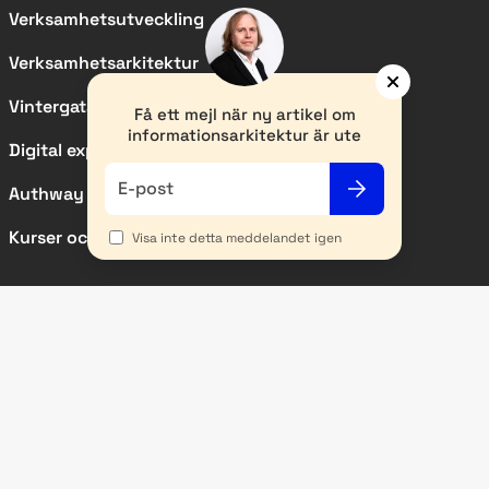
Verksamhetsutveckling
Verksamhetsarkitektur
Vintergatan
Få ett mejl när ny artikel om
informationsarkitektur är ute
Digital experience
E-post
Authway
Kurser och event
Visa inte detta meddelandet igen
SIDOR
Kundcase
Nyheter
Artiklar