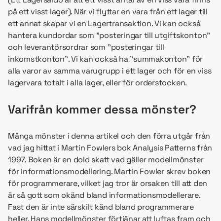
på ett visst lager). När vi flyttar en vara från ett lager till
ett annat skapar vi en Lagertransaktion. Vi kan också
hantera kundordar som ”posteringar till utgiftskonton”
och leverantörsordrar som ”posteringar till
inkomstkonton”. Vi kan också ha ”summakonton” för
alla varor av samma varugrupp i ett lager och för en viss
lagervara totalt i alla lager, eller för orderstocken.
Varifrån kommer dessa mönster?
Många mönster i denna artikel och den förra utgår från
vad jag hittat i Martin Fowlers bok Analysis Patterns från
1997. Boken är en dold skatt vad gäller modellmönster
för informationsmodellering. Martin Fowler skrev boken
för programmerare, vilket jag tror är orsaken till att den
är så gott som okänd bland informationsmodellerare.
Fast den är inte särskilt känd bland programmerare
heller. Hans modellmönster förtjänar att lyftas fram och