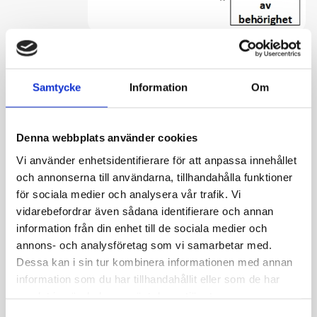
Mönster 4: Posteringsregler med
separata metoder
Samtycke
Information
Om
Man kan behöva ha separata metoder för att beräkna
belopp, bestämma målkonto med mera. Då kan man ha
Denna webbplats använder cookies
fördefinierade metoder för olika ändamål. En regel blir
då sammansatt av ett antal fördefinierade metoder.
Vi använder enhetsidentifierare för att anpassa innehållet
och annonserna till användarna, tillhandahålla funktioner
Mönster 5: Konteringspraxis
för sociala medier och analysera vår trafik. Vi
vidarebefordrar även sådana identifierare och annan
information från din enhet till de sociala medier och
annons- och analysföretag som vi samarbetar med.
Dessa kan i sin tur kombinera informationen med annan
information som du har tillhandahållit eller som de har
samlat in när du har använt deras tjänster.
Om vi har många olika konton som sitter ihop i ett