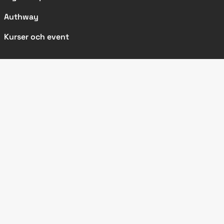
Authway
Kurser och event
SIDOR
Kundcase
Nyheter
Artiklar
Metodbeskrivningar
Om IRM
Bli en av oss