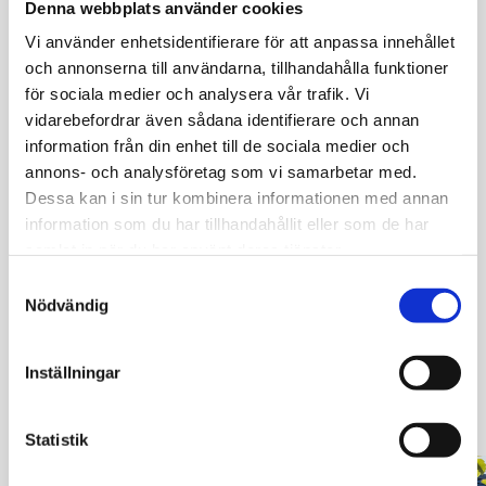
oavsett roller och avdelning. Vi får en samsyn som
Denna webbplats använder cookies
hjälper oss att förstå hur vi kan nå vår strategi.
Vi använder enhetsidentifierare för att anpassa innehållet
och annonserna till användarna, tillhandahålla funktioner
för sociala medier och analysera vår trafik. Vi
vidarebefordrar även sådana identifierare och annan
Läs mer om IRM:s Vintergata-erbjudande och vad andra
information från din enhet till de sociala medier och
kunder har att säga om verktyget och metoden.
annons- och analysföretag som vi samarbetar med.
Dessa kan i sin tur kombinera informationen med annan
information som du har tillhandahållit eller som de har
samlat in när du har använt deras tjänster.
#CASE
Samtyckesval
Nödvändig
Inställningar
TIPS
Statistik