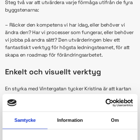
Steg två var att utvärdera varje förmåga utifrån de fyra
byggstenarna:
– Räcker den kompetens vi har idag, eller behöver vi
ändra den? Har vi processer som fungerar, eller behöver
vi jobba på andra sätt? Den utvärderingen blev ett
fantastiskt verktyg för högsta ledningsteamet, för att
skapa en roadmap för förändringsarbetet.
Enkelt och visuellt verktyg
En styrka med Vintergatan tycker Kristina är att kartan
är väldigt visuell, lätt att förstå och skapar igenkänning.
– Jag har ännu inte mött någon som tycker att kartan
är svår att ta till sig. Poängen är att vi utgår från samma
Samtycke
Information
Om
bild av verksamheten och beskriver den på samma sätt.
Kartan blir en neutral grund som vi kan vara överens om,