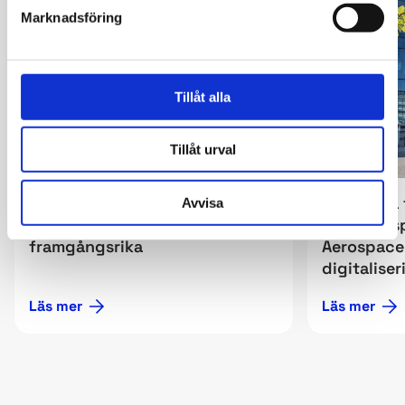
ARTIKEL
CASE
Marknadsföring
Tillåt alla
Tillåt urval
En gemensam bild av
Kartlagda
Avvisa
verksamheten gör oss mer
handlings
framgångsrika
Aerospace 
digitaliser
Läs mer
Läs mer